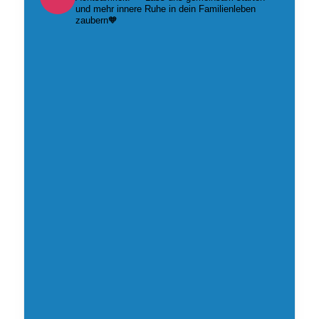
und mehr innere Ruhe in dein Familienleben
zaubern🧡