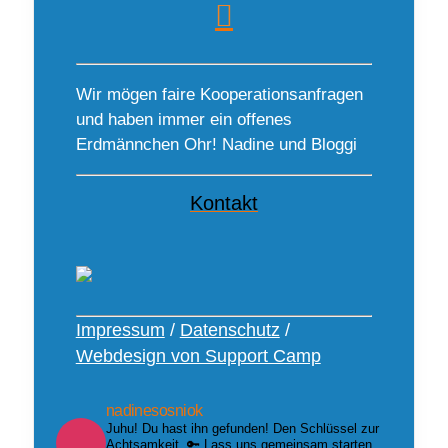
Wir mögen faire Kooperationsanfragen
und haben immer ein offenes
Erdmännchen Ohr! Nadine und Bloggi
Kontakt
Impressum
/
Datenschutz
/
Webdesign von Support Camp
nadinesosniok
Juhu! Du hast ihn gefunden! Den Schlüssel zur
Achtsamkeit. 🔑 Lass uns gemeinsam starten