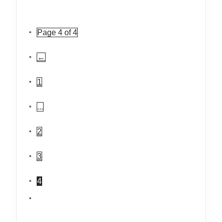
Page 4 of 4
←
1
...
2
3
4