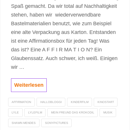
Spaß gemacht. Da wir total auf Nachhaltigkeit
stehen, haben wir wiederverwendbare
Bastelmaterialien benutzt, wie zum Beispiel
eine alte Verpackung aus Karton. Entstanden
ist eine Affirmationsbox für jeden Tag! Was
das ist? Eine A F F I R MA T I O N? Ein
Glaubenssatz. Auch schwer, ich weiß. Einigen
wir …
Weiterlesen
AFFIRMATION
HALLOBLOGGI
KINDERFILM
KINOSTART
LYLE
LYLEFILM
MEIN FREUND DAS KROKODIL
MUSIK
SHAWN MENDES
SONYPICTURES