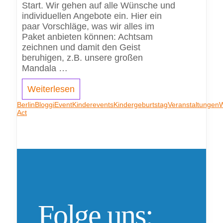
Start. Wir gehen auf alle Wünsche und
individuellen Angebote ein. Hier ein
paar Vorschläge, was wir alles im
Paket anbieten können: Achtsam
zeichnen und damit den Geist
beruhigen, z.B. unsere großen
Mandala …
Weiterlesen
Berlin
Bloggi
Event
Kinderevents
Kindergeburtstag
Veranstaltungen
W
Act
Folge uns: