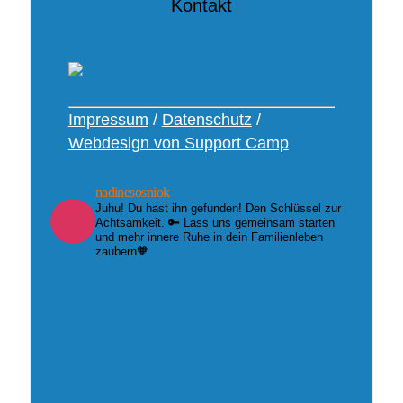
Kontakt
Impressum
/
Datenschutz
/
Webdesign von Support Camp
nadinesosniok
Juhu! Du hast ihn gefunden! Den Schlüssel zur
Achtsamkeit. 🔑 Lass uns gemeinsam starten
und mehr innere Ruhe in dein Familienleben
zaubern🧡