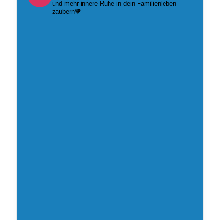
und mehr innere Ruhe in dein Familienleben
zaubern🧡