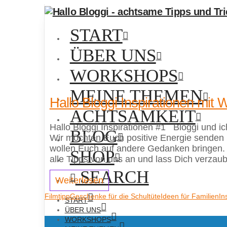
START
ÜBER UNS
WORKSHOPS
MEINE THEMEN
Hallo Bloggi Inspirationen mit
ACHTSAMKEIT
Hallo Bloggi Inspirationen #1 Bloggi und ic
BLOG
Wir möchten Euch positive Energie senden u
wollen Euch auf andere Gedanken bringen. V
SHOP
alle Tipps von uns an und lass Dich verzau
SEARCH
Weiterlesen
Filmtipp
Geschenke für die Schultüte
Ideen für Familien
In
START
ÜBER UNS
WORKSHOPS