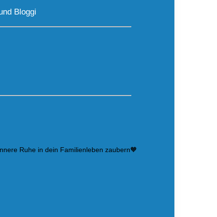
und Bloggi
innere Ruhe in dein Familienleben zaubern🧡