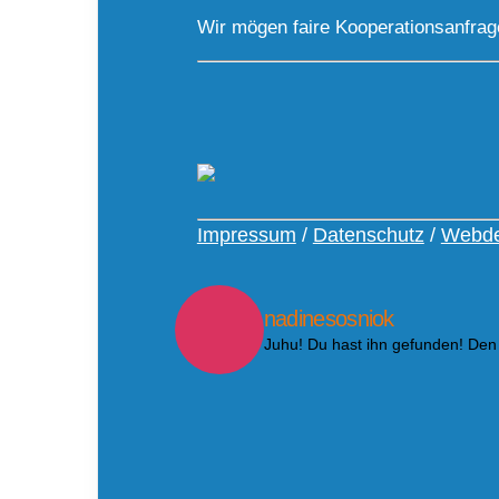
Wir mögen faire Kooperationsanfra
Impressum
/
Datenschutz
/
Webde
nadinesosniok
Juhu! Du hast ihn gefunden! Den