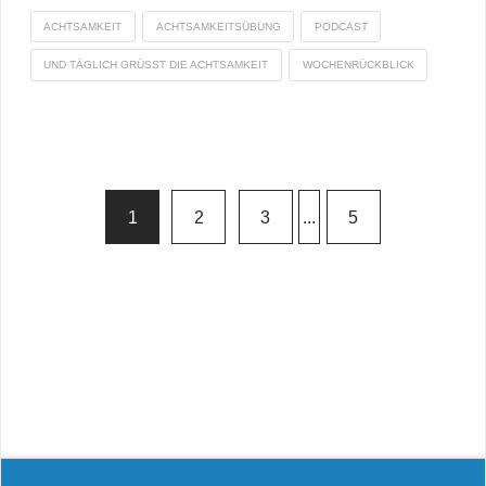
ACHTSAMKEIT
ACHTSAMKEITSÜBUNG
PODCAST
UND TÄGLICH GRÜSST DIE ACHTSAMKEIT
WOCHENRÜCKBLICK
1
2
3
...
5