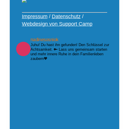
Impressum
/
Datenschutz
/
Webdesign von Support Camp
nadinesosniok
Juhu! Du hast ihn gefunden! Den Schlüssel zur
Achtsamkeit. 🔑 Lass uns gemeinsam starten
und mehr innere Ruhe in dein Familienleben
zaubern🧡