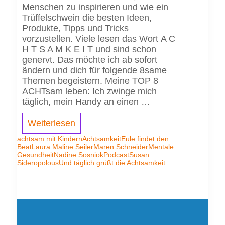
Menschen zu inspirieren und wie ein
Trüffelschwein die besten Ideen,
Produkte, Tipps und Tricks
vorzustellen. Viele lesen das Wort A C
H T S A M K E I T und sind schon
genervt. Das möchte ich ab sofort
ändern und dich für folgende 8same
Themen begeistern. Meine TOP 8
ACHTsam leben: Ich zwinge mich
täglich, mein Handy an einen …
Weiterlesen
achtsam mit Kindern
Achtsamkeit
Eule findet den
Beat
Laura Maline Seiler
Maren Schneider
Mentale
Gesundheit
Nadine Sosniok
Podcast
Susan
Sideropolous
Und täglich grüßt die Achtsamkeit