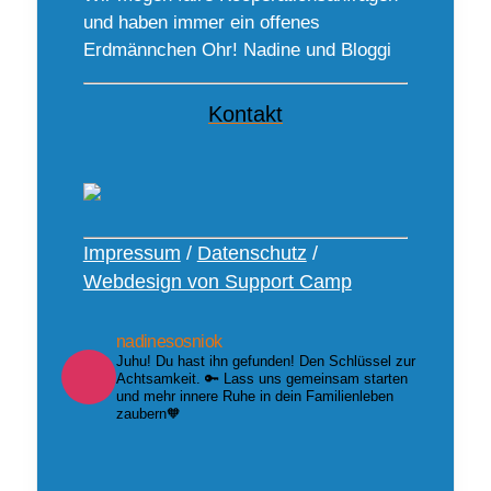
und haben immer ein offenes
Erdmännchen Ohr! Nadine und Bloggi
Kontakt
Impressum
/
Datenschutz
/
Webdesign von Support Camp
nadinesosniok
Juhu! Du hast ihn gefunden! Den Schlüssel zur
Achtsamkeit. 🔑 Lass uns gemeinsam starten
und mehr innere Ruhe in dein Familienleben
zaubern🧡