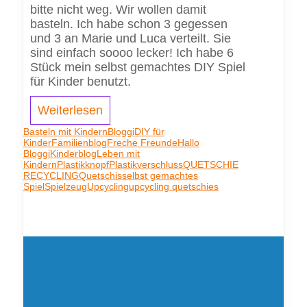
bitte nicht weg. Wir wollen damit
basteln. Ich habe schon 3 gegessen
und 3 an Marie und Luca verteilt. Sie
sind einfach soooo lecker! Ich habe 6
Stück mein selbst gemachtes DIY Spiel
für Kinder benutzt.
Weiterlesen
Basteln mit Kindern
Bloggi
DIY für
Kinder
Familienblog
Freche Freunde
Hallo
Bloggi
Kinderblog
Leben mit
Kindern
Plastikknopf
Plastikverschluss
QUETSCHIE
RECYCLING
Quetschis
selbst gemachtes
Spiel
Spielzeug
Upcycling
upcycling quetschies