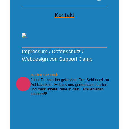
Kontakt
Impressum
/
Datenschutz
/
Webdesign von Support Camp
nadinesosniok
Juhu! Du hast ihn gefunden! Den Schlüssel zur
Achtsamkeit. 🔑 Lass uns gemeinsam starten
und mehr innere Ruhe in dein Familienleben
zaubern🧡