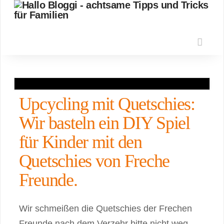
Nav
Upcycling mit Quetschies:
Wir basteln ein DIY Spiel
für Kinder mit den
Quetschies von Freche
Freunde.
Wir schmeißen die Quetschies der Frechen
Freunde nach dem Verzehr bitte nicht weg.