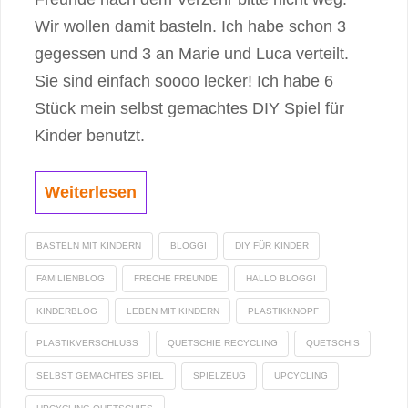
Wir wollen damit basteln. Ich habe schon 3
gegessen und 3 an Marie und Luca verteilt.
Sie sind einfach soooo lecker! Ich habe 6
Stück mein selbst gemachtes DIY Spiel für
Kinder benutzt.
Weiterlesen
BASTELN MIT KINDERN
BLOGGI
DIY FÜR KINDER
FAMILIENBLOG
FRECHE FREUNDE
HALLO BLOGGI
KINDERBLOG
LEBEN MIT KINDERN
PLASTIKKNOPF
PLASTIKVERSCHLUSS
QUETSCHIE RECYCLING
QUETSCHIS
SELBST GEMACHTES SPIEL
SPIELZEUG
UPCYCLING