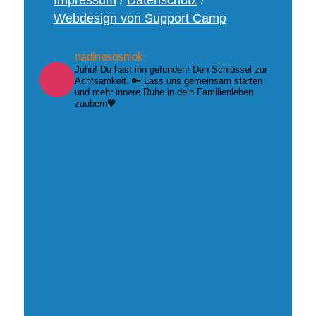
Impressum
/
Datenschutz
/
Webdesign von Support Camp
nadinesosniok
Juhu! Du hast ihn gefunden! Den Schlüssel zur
Achtsamkeit. 🔑 Lass uns gemeinsam starten
und mehr innere Ruhe in dein Familienleben
zaubern🧡