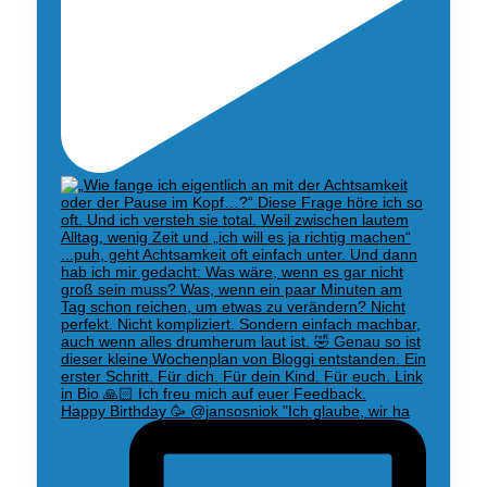
Happy Birthday 🥳 @jansosniok "Ich glaube, wir ha