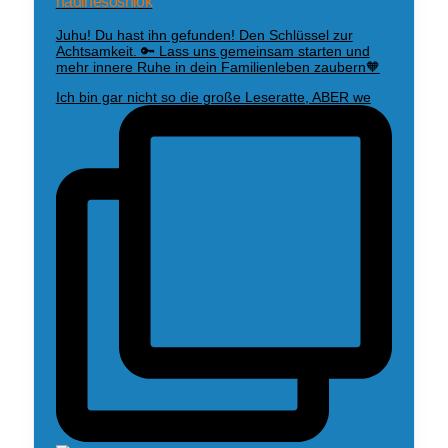
nadinesosniok
Juhu! Du hast ihn gefunden! Den Schlüssel zur
Achtsamkeit. 🔑 Lass uns gemeinsam starten und
mehr innere Ruhe in dein Familienleben zaubern🧡
Ich bin gar nicht so die große Leseratte, ABER we