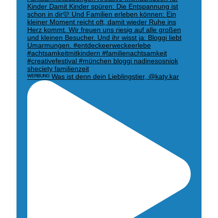
ᵂᴱᴿᴮᵁᴺᴳ Was ist denn dein Lieblingstier, @katy.kar