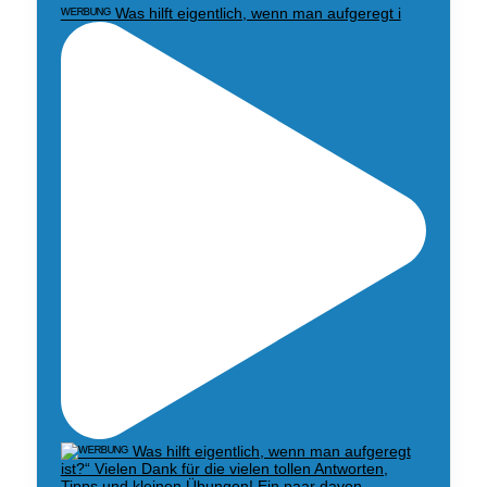
ᵂᴱᴿᴮᵁᴺᴳ Was hilft eigentlich, wenn man aufgeregt i