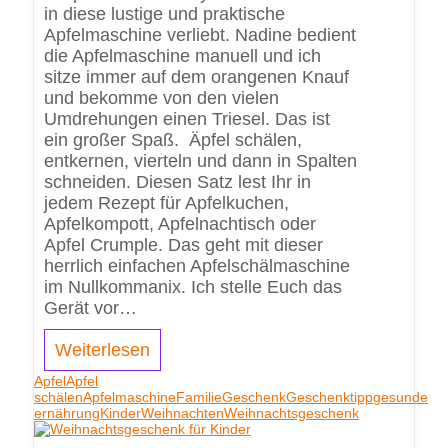
in diese lustige und praktische
Apfelmaschine verliebt. Nadine bedient
die Apfelmaschine manuell und ich
sitze immer auf dem orangenen Knauf
und bekomme von den vielen
Umdrehungen einen Triesel. Das ist
ein großer Spaß. Äpfel schälen,
entkernen, vierteln und dann in Spalten
schneiden. Diesen Satz lest Ihr in
jedem Rezept für Apfelkuchen,
Apfelkompott, Apfelnachtisch oder
Apfel Crumple. Das geht mit dieser
herrlich einfachen Apfelschälmaschine
im Nullkommanix. Ich stelle Euch das
Gerät vor…
Weiterlesen
Apfel
Apfel
schälen
Apfelmaschine
Familie
Geschenk
Geschenktipp
gesunde
ernährung
Kinder
Weihnachten
Weihnachtsgeschenk