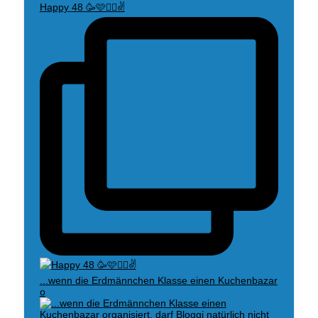
Happy 48 🥳🩷🧚‍♀️✌️
...wenn die Erdmännchen Klasse einen Kuchenbazar
o