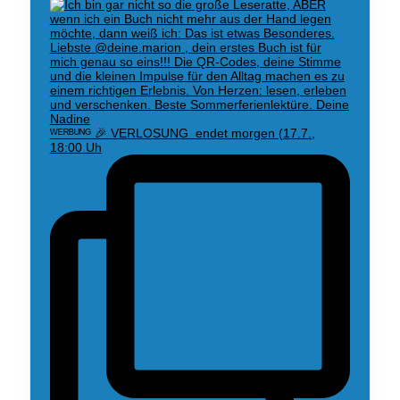
ᵂᴱᴿᴮᵁᴺᴳ 🎉 VERLOSUNG endet morgen (17.7.,
18:00 Uh