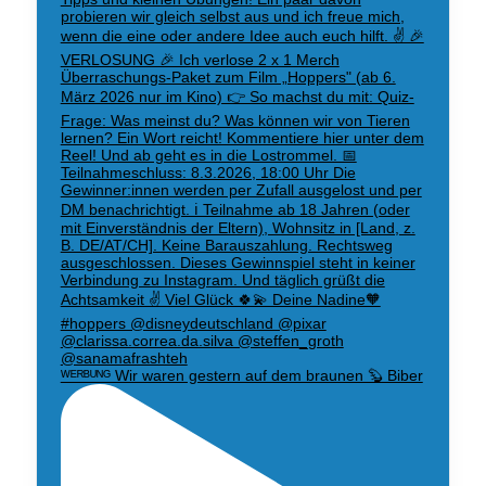
ᵂᴱᴿᴮᵁᴺᴳ Wir waren gestern auf dem braunen 🦫 Biber