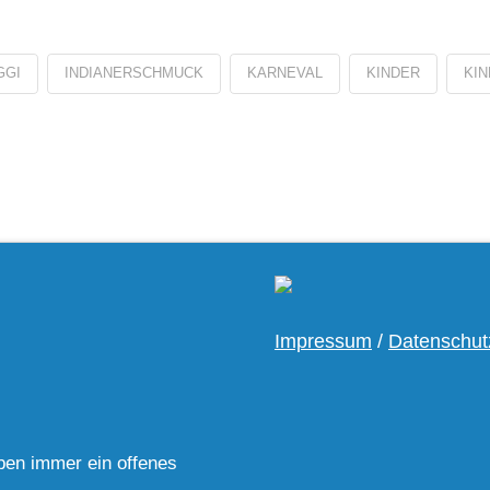
GGI
INDIANERSCHMUCK
KARNEVAL
KINDER
KI
Impressum
/
Datenschut
ben immer ein offenes