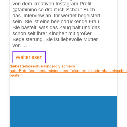
von dem kreativen Instagram Profil
@faminino so drauf ist! Schaut Euch
das Interview an. Ihr werdet begeistert
sein. Sie ist eine beeindruckende Frau.
Sie bastelt, was das Zeug hält und das
schon seit ihrer Kindheit mit großer
Begeisterung. Sie ist liebevolle Mutter
von …
Weiterlesen
diebestenideenfuerkinder
diy schleim
natur
Erdmännchen
faminino
ideenfürkinder
mitkindernbasteln
schme
basteln