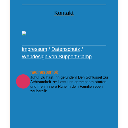
Kontakt
Impressum
/
Datenschutz
/
Webdesign von Support Camp
nadinesosniok
Juhu! Du hast ihn gefunden! Den Schlüssel zur
Achtsamkeit. 🔑 Lass uns gemeinsam starten
und mehr innere Ruhe in dein Familienleben
zaubern🧡