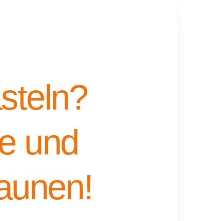
steln?
he und
taunen!