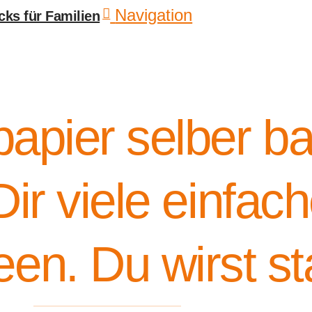
Navigation
pier selber ba
Dir viele einfac
een. Du wirst s