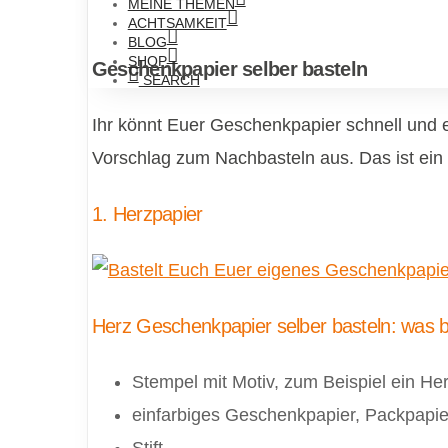
MEINE THEMEN
ACHTSAMKEIT
BLOG
SHOP
Geschenkpapier selber basteln
SEARCH
Ihr könnt Euer Geschenkpapier schnell und 
Vorschlag zum Nachbasteln aus. Das ist ein
1. Herzpapier
Herz Geschenkpapier selber basteln: was 
Stempel mit Motiv, zum Beispiel ein He
einfarbiges Geschenkpapier, Packpapier
Stift