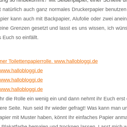
ung so hinbekommt? Mit Seidenpapier, einer Schleife und
nt natürlich auch ganz normales Druckerpapier benutzen
ier kann auch mit Backpapier, Alufolie oder zwei anein
keine Grenzen gesetzt und lasst es uns wissen, ich wün
Euch so einfällt.
 Ihr die Rolle ein wenig ein und dann nehmt ihr Euch erst 
ndere Seite. Nun seid Ihr wieder gefragt! Was kann man 
Papier mit Muster haben, könnt Ihr einfaches Papier anm
it Plakatfarbe bemalen und trocknen lassen. Lasst mich w