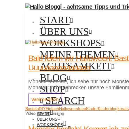
START
ÜBER UNS
WORKSHOPS
MEINE THEMEN
Bald feiern wir Halloween! Bas
ACHTSAMKEIT
Uuuuaaaaaaaaaaa
BLOG
Monster Monster, ich sehe nur noch Monster!
SHOP
Monster und erschrecken unsere Familienmit
SEARCH
Weiterlesen
Basteln
DIY
Einfach
Halloween
Idee
Kinder
Kinderblog
kreati
Video source missing
START
ÜBER UNS
WORKSHOPS