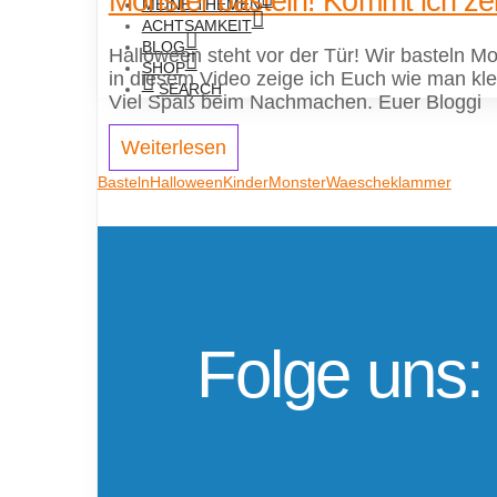
Monster basteln! Kommt ich ze
MEINE THEMEN
ACHTSAMKEIT
BLOG
Halloween steht vor der Tür! Wir basteln M
SHOP
in diesem Video zeige ich Euch wie man kle
SEARCH
Viel Spaß beim Nachmachen. Euer Bloggi
Weiterlesen
Basteln
Halloween
Kinder
Monster
Waescheklammer
Folge uns: