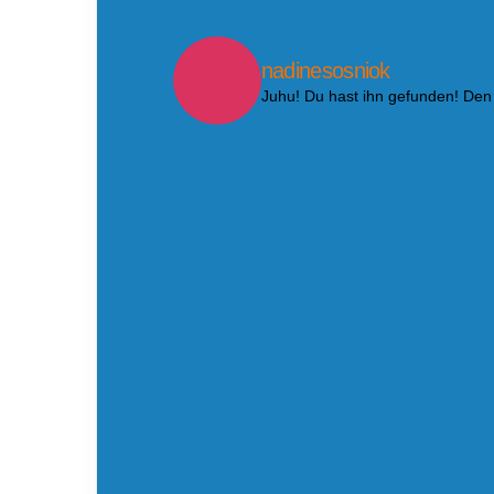
nadinesosniok
Juhu! Du hast ihn gefunden! Den