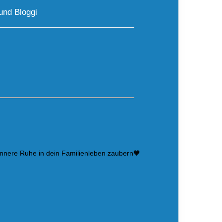
und Bloggi
innere Ruhe in dein Familienleben zaubern🧡