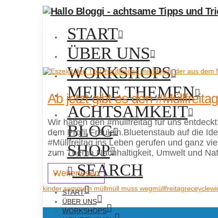
START
ÜBER UNS
WORKSHOPS
MEINE THEMEN
Ab jetzt gibt es den #Müllfreitag
ACHTSAMKEIT
Wir haben den #müllfreitag für uns entdeckt
BLOG
dem Profil Fräulein.Bluetenstaub auf die I
#Müllfreitag ins Leben gerufen und ganz vie
SHOP
zum Thema Nachhaltigkeit, Umwelt und Natu
SEARCH
Weiterlesen
kinder sammeln müll
müll muss weg
müllfreitag
receycle
wi
START
ÜBER UNS
WORKSHOPS