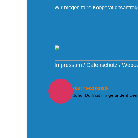
Wir mögen faire Kooperationsanfra
Impressum
/
Datenschutz
/
Webde
nadinesosniok
Juhu! Du hast ihn gefunden! Den