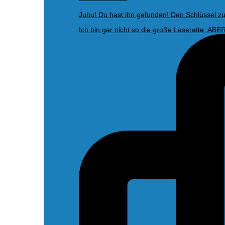
Juhu! Du hast ihn gefunden! Den Schlüssel z
Ich bin gar nicht so die große Leseratte, ABE