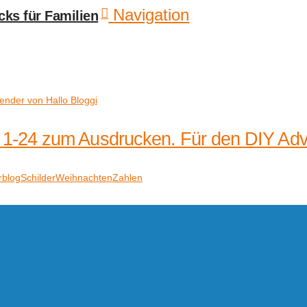
Navigation
 1-24 zum Ausdrucken. Für den DIY Adv
rblog
Schilder
Weihnachten
Zahlen