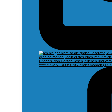
ᵂᴱᴿᴮᵁᴺᴳ 🎉 VERLOSUNG endet morgen (17.7.