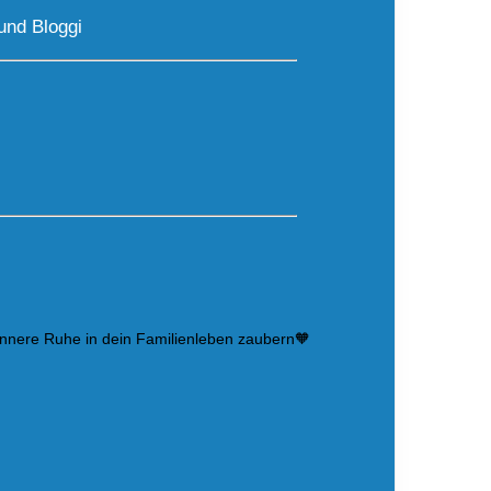
und Bloggi
innere Ruhe in dein Familienleben zaubern🧡