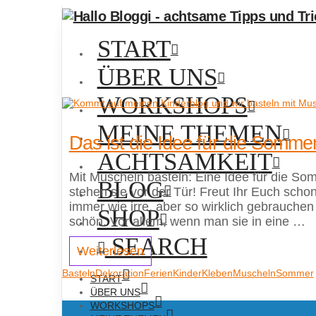
START
ÜBER UNS
WORKSHOPS
MEINE THEMEN
Das ist die Idee für die Sommer
ACHTSAMKEIT
Mit Muscheln basteln: Eine Idee für die So
BLOG
stehen sie vor der Tür! Freut Ihr Euch sch
immer wie irre, aber so wirklich gebrauche
SHOP
schön. Vor allem, wenn man sie in eine …
SEARCH
Weiterlesen
Basteln
Dekoration
Ferien
Kinder
Kleben
Muscheln
Sommer
START
ÜBER UNS
WORKSHOPS