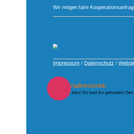
Wir mögen faire Kooperationsanfra
Impressum
/
Datenschutz
/
Webde
nadinesosniok
Juhu! Du hast ihn gefunden! Den