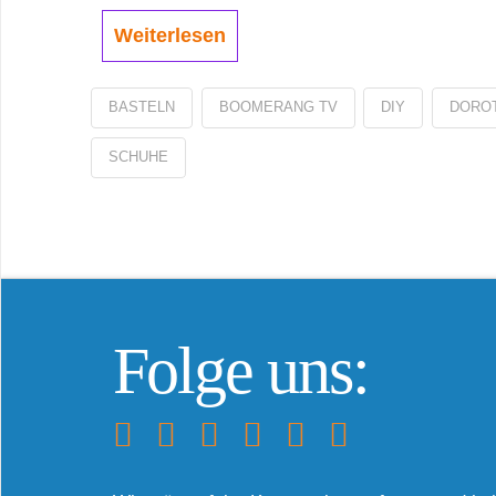
Weiterlesen
BASTELN
BOOMERANG TV
DIY
DOROT
SCHUHE
Folge uns: