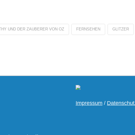
HY UND DER ZAUBERER VON OZ
FERNSEHEN
GLITZER
Impressum
/
Datenschut